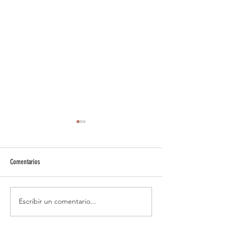
Comentarios
INMA CAMACHO
Comenzando una nueva
Escribir un comentario...