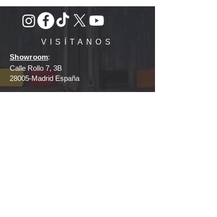
VISÍTANOS
Showroom
:
Calle Rollo 7, 3B
28005-Madrid España
Tienda
:
Plaza Mayor 12,
28370-Chinchón Madrid España
Teléfono
: +
34 669226706
E-mail
:
hello@inmaandkate.com
HORAS
Showroom
: