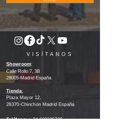
VISÍTANOS
Showroom
:
Calle Rollo 7, 3B
28005-Madrid España
Tienda
:
Plaza Mayor 12,
28370-Chinchón Madrid España
Teléfono
: +
34 669226706
E-mail
:
hello@inmaandkate.com