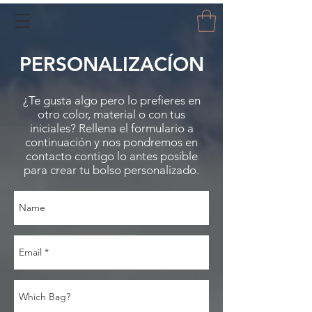
PERSONALIZACÍON
¿Te gusta algo pero lo prefieres en
otro color, material o con tus
iniciales? Rellena el formulario a
continuación y nos pondremos en
contacto contigo lo antes posible
para crear tu bolso personalizado.