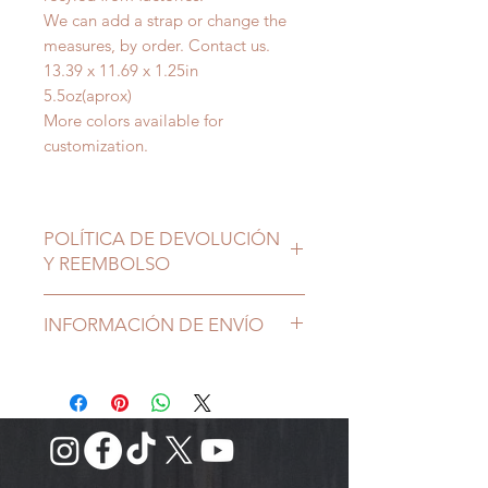
We can add a strap or change the
measures, by order. Contact us.
13.39 x 11.69 x 1.25in
5.5oz(aprox)
More colors available for
customization.
POLÍTICA DE DEVOLUCIÓN
Y REEMBOLSO
INFORMACIÓN DE ENVÍO