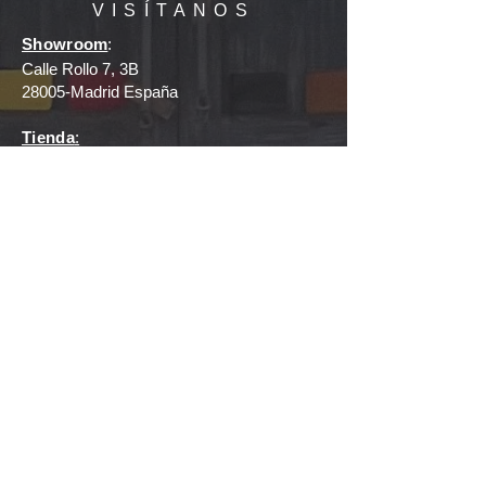
VISÍTANOS
Showroom
:
Calle Rollo 7, 3B
28005-Madrid España
Tienda
:
Plaza Mayor 12,
28370-Chinchón Madrid España
Teléfono
: +
34 669226706
E-mail
:
hello@inmaandkate.com
HORAS
Showroom
:
Lunes a Viernes, 11:00 - 17:00
(Siempre con cita previa)
Mira, compra, prueba, diseña conmigo,