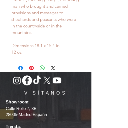
man who brought and carried
provisions and messages to
shepherds and peasants who were
in the countryside or in the
mountains.
Dimensions 18.1 x 15.4 in
12 oz
VISÍTANOS
Showroom
:
Calle Rollo 7, 3B
28005-Madrid España
Tienda
: