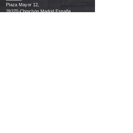
Plaza Mayor 12,
28370-Chinchón Madrid España
Teléfono
: +
34 669226706
E-mail
:
hello@inmaandkate.com
HORAS
Showroom
:
Lunes a Viernes, 11:00 - 17:00
(Siempre con cita previa)
Mira, compra, prueba, diseña conmigo,
regala.
Tienda Chinchón:
Sábado y domingo​​,
10:00 - 15:00 y 16:30 - 21:30