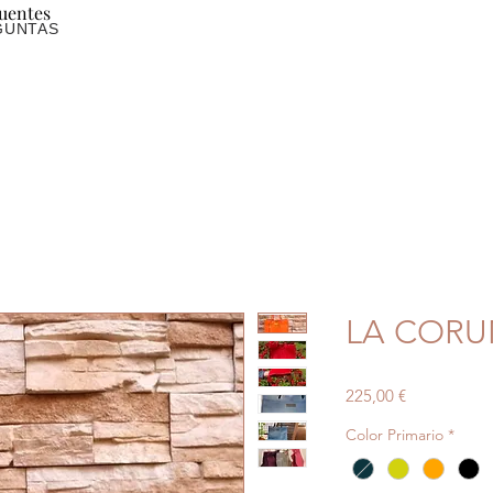
uentes
GUNTAS
LA COR
Precio
225,00 €
Color Primario
*