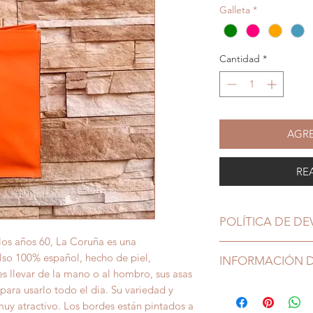
Galleta
*
Cantidad
*
AGRE
RE
POLÍTICA DE D
 los años 60, La Coruña es una
lso 100% español, hecho de piel,
INFORMACIÓN D
s llevar de la mano o al hombro, sus asas
para usarlo todo el dia. Su variedad y
uy atractivo. Los bordes están pintados a