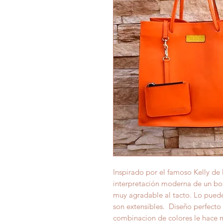
Inspirado por el famoso Kelly de
interpretación moderna de un bo
muy agradable al tacto. Lo puede
son extensibles. Diseño perfecto 
combinacion de colores le hace m