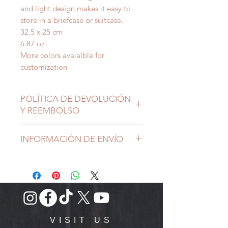
and light design makes it easy to
store in a briefcase or suitcase.
32.5 x 25 cm
6.87 oz
More colors avaialble for
customization
POLÍTICA DE DEVOLUCIÓN
Y REEMBOLSO
INFORMACIÓN DE ENVÍO
VISIT US